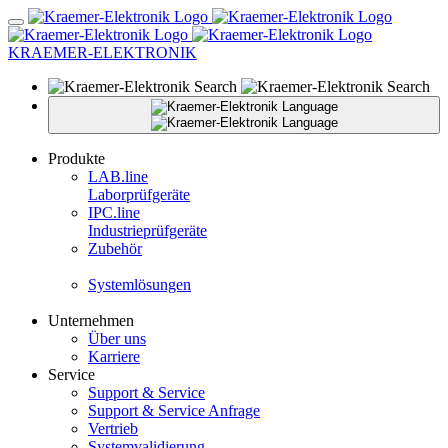
KRAEMER-ELEKTRONIK
Produkte
LAB.
line
Laborprüfgeräte
IPC.
line
Industrieprüfgeräte
Zubehör
Systemlösungen
Unternehmen
Über uns
Karriere
Service
Support & Service
Support & Service Anfrage
Vertrieb
Systemvalidierung