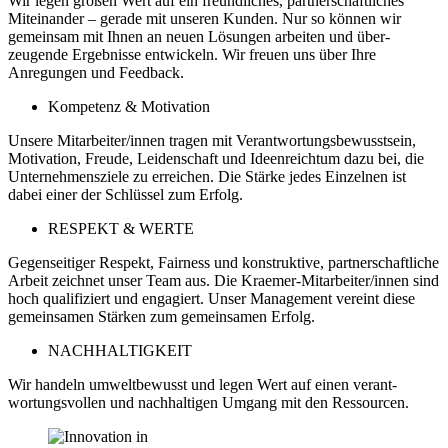
Wir legen großen Wert auf ein freundliches, partnerschaftliches
Miteinander – gerade mit unseren Kunden. Nur so können wir
gemeinsam mit Ihnen an neuen Lösungen arbeiten und über­
zeugende Ergeb­nisse entwickeln. Wir freuen uns über Ihre
Anregungen und Feedback.
Kompetenz & Motivation
Unsere Mitarbeiter/innen tragen mit Verantwortungs­bewusstsein,
Motivation, Freude, Leiden­schaft und Ideen­reichtum dazu bei, die
Unternehmens­ziele zu erreichen. Die Stärke jedes Einzelnen ist
dabei einer der Schlüssel zum Erfolg.
RESPEKT & WERTE
Gegenseitiger Respekt, Fairness und konstruktive, partnerschaft­liche
Arbeit zeichnet unser Team aus. Die Kraemer-Mitarbeiter/innen sind
hoch qualifiziert und engagiert. Unser Manage­ment vereint diese
gemeinsamen Stärken zum gemeinsamen Erfolg.
NACHHALTIGKEIT
Wir handeln umwelt­bewusst und legen Wert auf einen verant­
wortungs­vollen und nach­haltigen Umgang mit den Ressourcen.